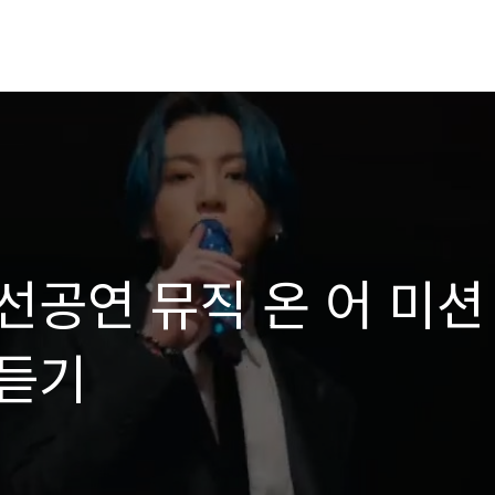
선공연 뮤직 온 어 미션
듣기