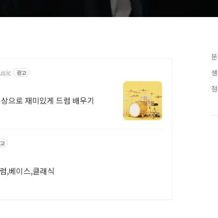
분
sic
생
광고
정
 영상으로 재미있게 드럼 배우기
고
드럼,베이스,클래식