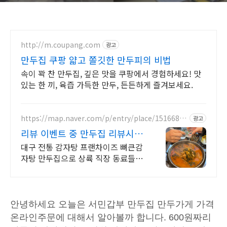
http://m.coupang.com
광고
만두집 쿠팡 얇고 쫄깃한 만두피의 비법
속이 꽉 찬 만두집, 깊은 맛을 쿠팡에서 경험하세요! 맛
있는 한 끼, 육즙 가득한 만두, 든든하게 즐겨보세요.
https://map.naver.com/p/entry/place/15166894
광고
24
리뷰 이벤트 중 만두집 리뷰시
음료 or 만두 증정
대구 전통 감자탕 프랜차이즈 뼈큰감
자탕 만두집으로 상륙 직장 동료들과
의 점심, 저녁, 회식은 물론 가족 외식
까지
안녕하세요 오늘은 서민갑부 만두집 만두가게 가격
온라인주문에 대해서 알아볼까 합니다. 600원짜리