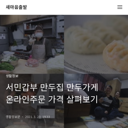
새마음출발
생활정보
서민갑부 만두집 만두가게
온라인주문 가격 살펴보기
생활정보꾼
2021. 3. 23. 19:33