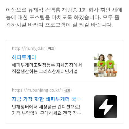
이상으로 유재석 컴백홈 재방송 1회 화사 휘인 새예
능에 대한 포스팅을 마치도록 하겠습니다. 모두 즐
감하시길 바라며 프로그램이 잘 되길 바랍니다.
http://m.myjd.kr
광고
해피투게더
해피투게더조달청등록 자체공장에서
직접생산하는 크리스찬새터민기업
https://m.bunjang.co.kr/
광고
지금 가장 핫한 해피투게더 국내
최대 브랜드 중고거래
번개장터에서 새상품급 컨디션으로!
가격 부담없이 구매하세요 전국 각지
에서 올라오는 전국구 최다 상품 매일
10만 개 이상의 신규 상품 업로드