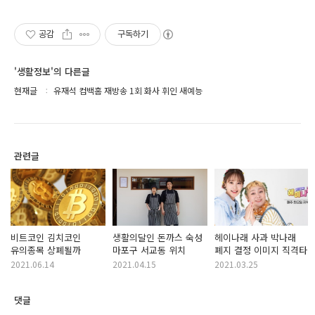
공감
구독하기
'생활정보'의 다른글
현재글
유재석 컴백홈 재방송 1회 화사 휘인 새예능
관련글
비트코인 김치코인
생활의달인 돈까스 숙성
헤이나래 사과 박나래
유의종목 상폐될까
마포구 서교동 위치
폐지 결정 이미지 직격타
2021.06.14
2021.04.15
2021.03.25
댓글