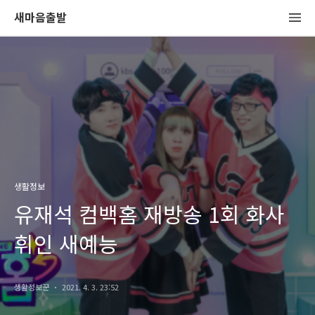
새마음출발
생활정보
유재석 컴백홈 재방송 1회 화사
휘인 새예능
생활정보꾼
2021. 4. 3. 23:52