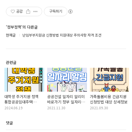
공감
구독하기
'정부정책'의 다른글
현재글
난임부부지원금 신청방법 지원대상 주의사항 자격 조건
관련글
대학생 주거지원 정책
공공건설 일자리 알리미
가족돌봄비용 긴급지원
통합공공임대주택
바로가기 정부 일자리
신청방법 대상 상세정보
행복주택 공공기숙사
사업
2024.06.19
2021.11.30
2021.09.30
전세임대주택
매입임대주택 살펴보기
댓글